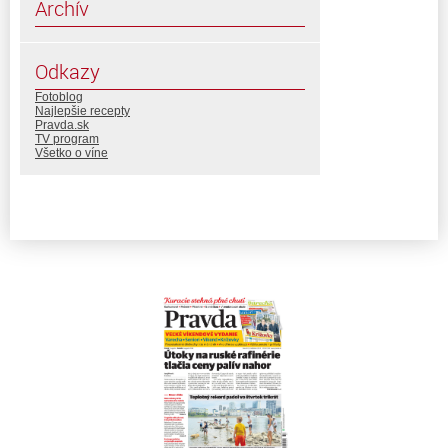
Archív
Odkazy
Fotoblog
Najlepšie recepty
Pravda.sk
TV program
Všetko o víne