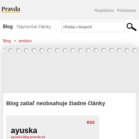
Registrácia
Prihlásenie
Blog
Najnovšie články
Najčítanejšie články
Blog
>
amslico
Najkomentovanejšie články
Zoznam blogov
Komerčné blogy
Blog zatiaľ neobsahuje žiadne články
RSS
ayuska
ayuska.blog.pravda.sk